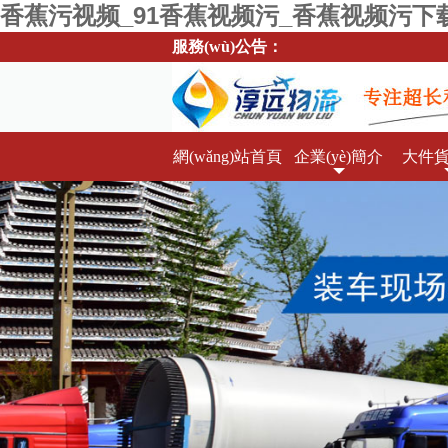
香蕉污视频_91香蕉视频污_香蕉视频污下
服務(wù)公告：
歡迎來到青島淳遠大件運輸公司網
網(wǎng)站首頁
企業(yè)簡介
大件