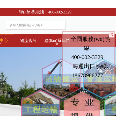
聯(lián)系電話：
400-002-3329
X
全國服務(wù)熱
中心
物流售后
聯(lián)系我們
線:
400-002-3329
海運出口熱線:
18678986277