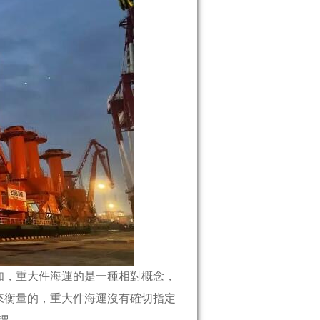
，重大件海運的是一種相對概念，
體積來衡量的，重大件海運沒有確切指定