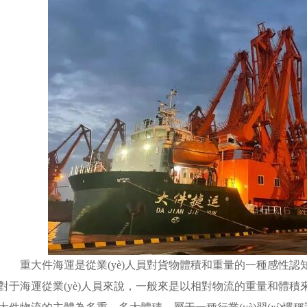
重大件海運是從業(yè)人員對貨物體積和重量的一種感性認知
對于海運從業(yè)人員來說，一般來是以相對物流的重量和