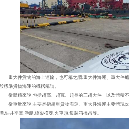
重大件貨物的海上運輸，也可稱之謂:重大件海運、重大件船運
般標準貨物海運的概括稱謂。
從體積來說:包括超高、超寬、超長的三超大件，以及體積不規(g
從重量來說:主要是指超重貨物海運。重大件海運主要體現(xiàn)
備,鉆井平臺,游艇,橋梁模塊,火車頭,集裝箱橋吊等。