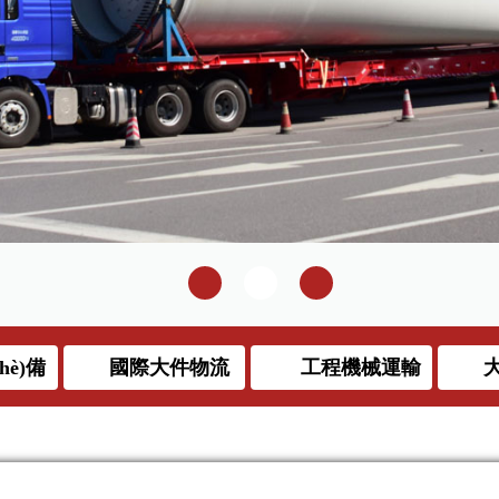
hè)備
國際大件物流
工程機械運輸
大
裝