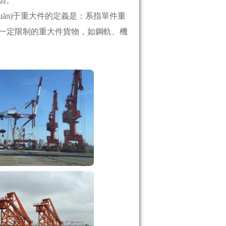
謂。
guān)于重大件的定義是：系指單件重
面受到一定限制的重大件貨物，如鋼軌、機