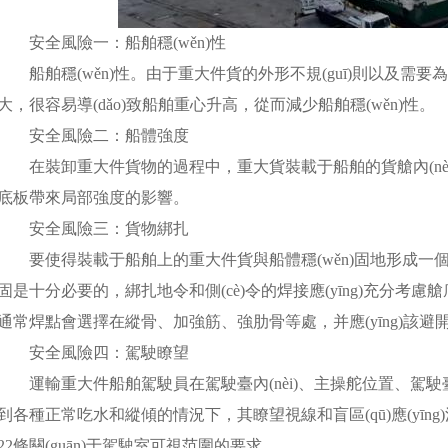
安全風險一：船舶穩(wěn)性
船舶穩(wěn)性。由于重大件貨的外形不規(guī)則以及
大，很容易導(dǎo)致船舶重心升高，從而減少船舶穩(wěn)性。
安全風險二：船體強度
在裝卸重大件貨物的過程中，重大貨裝載于船舶的貨艙內(nèi
底板帶來局部強度的影響。
安全風險三：貨物綁扎
要使得裝載于船舶上的重大件貨與船體穩(wěn)固地形成一個整體
固是十分必要的，綁扎地令和側(cè)令的焊接應(yīng)充分考慮艙底板
通常焊點會選擇在縱骨、加強筋、強肋骨等處，并應(yīng)該避開油
安全風險四：駕駛瞭望
運輸重大件船舶駕駛員在駕駛臺內(nèi)、主操舵位置
到各種正常吃水和縱傾的情況下，其瞭望視線和盲區(qū)應(yīng)
22條關(guān)于駕駛室可視范圍的要求。