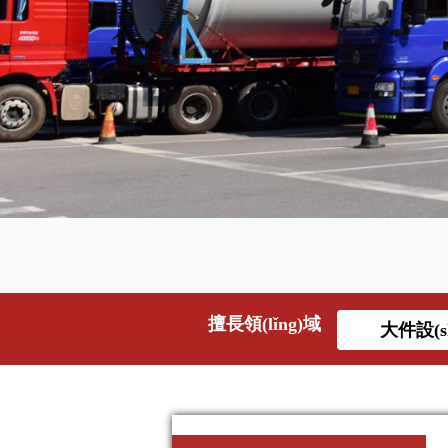
擅長領(lǐng)域
大件設(s
吊