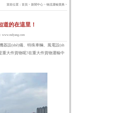
當前位置：
首頁
>
新聞中心
>
物流運輸寶典
>
的在這里！
：
www.mdyang.com
(shè)備、特殊車輛、風電設(sh
么是重大件貨物呢?在重大件貨物運輸中