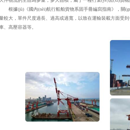
大件物流的主體為多重，多大體積，屬于一種行業(yè)習(xí)慣稱
根據(jù)《國內(nèi)航行船舶貨物系固手冊編寫指南》，關(
量較大，單件尺度過長、過高或過寬，以致在運輸裝載方
車、高壓容器等。