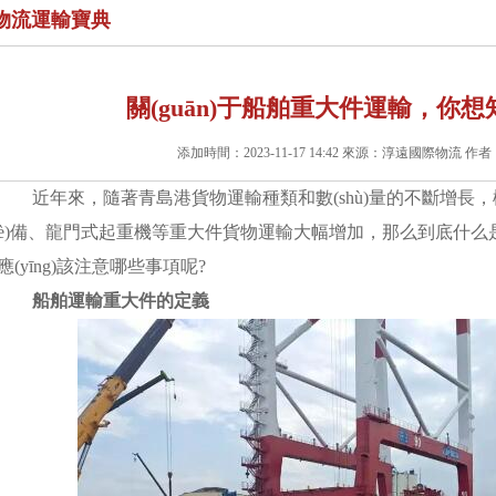
物流運輸寶典
關(guān)于船舶重大件運輸，你想知道
添加時間：2023-11-17 14:42 來源：淳遠國際物流 作者
近年來，隨著青島港貨物運輸種類和數(shù)量的不斷增長，機器設
è)備、龍門式起重機等重大件貨物運輸大幅增加，那么到底什
應(yīng)該注意哪些事項呢?
船舶運輸重大件的定義