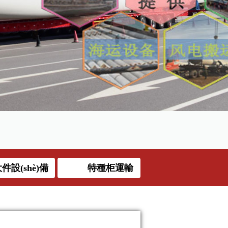
件設(shè)備
特種柜運輸
運輸