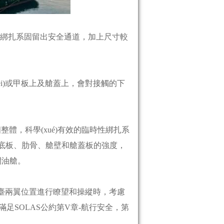
需要為綁扎系固留出安全通道，加上尺寸較
)或甲板上及艙蓋上，會對接觸的下
，科學(xué)有效的臨時性綁扎系
、肋骨、艙壁和艙蓋板的強度，
艙。
、駕駛臺兩翼位置進行瞭望和操縱時，考慮
滿足SOLAS公約第V章-航行安全，第