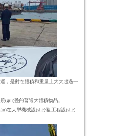
，是對在體積和重量上大大超過一
uī)整的普通大體積物品。
在大型機械設(shè)備,工程設(shè)