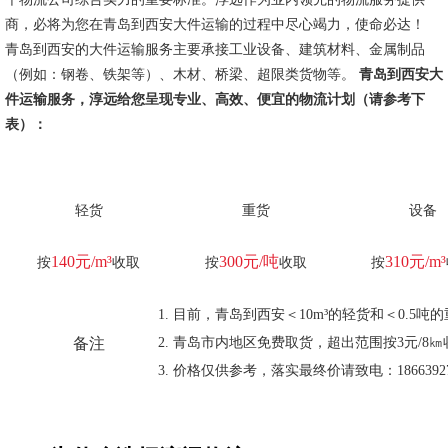
商，必将为您在青岛到西安大件运输的过程中尽心竭力，使命必达！
青岛到西安的大件运输服务主要承接工业设备、建筑材料、金属制品
（例如：钢卷、铁架等）、木材、桥梁、超限类货物等。
青岛到西安大
件运输服务，淳远给您呈现专业、高效、便宜的物流计划（请参考下
表）：
轻货
重货
设备
140元/m³
300元/吨
310元/m³
按
收取
按
收取
按
目前，青岛到西安＜10m³的轻货和＜0.5
备注
青岛市内地区免费取货，超出范围按3元/8㎞
价格仅供参考，落实最终价请致电：18663927