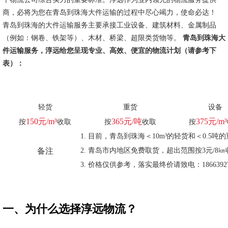
商，必将为您在青岛到珠海大件运输的过程中尽心竭力，使命必达！
青岛到珠海的大件运输服务主要承接工业设备、建筑材料、金属制品
（例如：钢卷、铁架等）、木材、桥梁、超限类货物等。
青岛到珠海大
件运输服务，淳远给您呈现专业、高效、便宜的物流计划（请参考下
表）：
轻货
重货
设备
150元/m³
365元/吨
375元/m³
按
收取
按
收取
按
目前，青岛到珠海＜10m³的轻货和＜0.5
备注
青岛市内地区免费取货，超出范围按3元/8㎞
价格仅供参考，落实最终价请致电：18663927
一、为什么选择淳远物流？