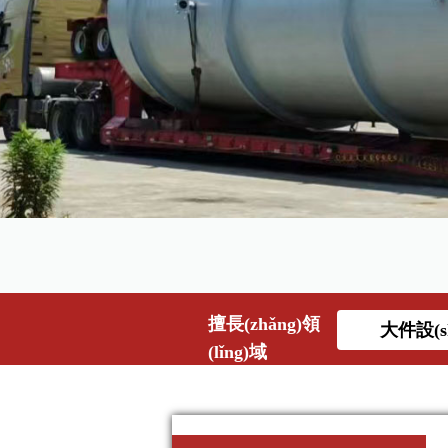
擅長(zhǎng)領
大件設(s
(lǐng)域
吊