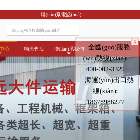
聯(lián)系電話(huà)：
400-002-3329
X
全國(guó)服務
中心
物流售后
聯(lián)系我們
(wù)熱線(xiàn):
400-002-3329
海運(yùn)出口熱
線(xiàn):
18678986277