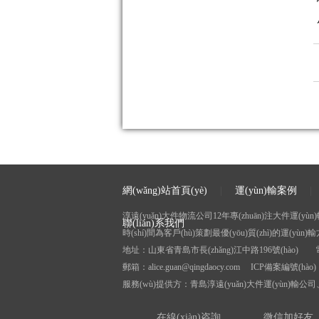
網(wǎng)站首頁(yè)
|
運(yùn)輸案例
淳遠(yuǎn)大件物流公司12年專(zhuān)注大件運(yùn)輸
聯(lián)系我們
時(shí)間為客戶(hù)策劃最優(yōu)質(zhì)的運(yùn)
地址：山東省青島市長(zhǎng)江中路196號(hào) 電話(hu
郵箱：alice.guan@qingdaocy.com ICP備案編號(hào
服務(wù)提供方：青島淳遠(yuǎn)大件運(yùn)輸公司、
在線(xiàn)咨詢
微信加好友