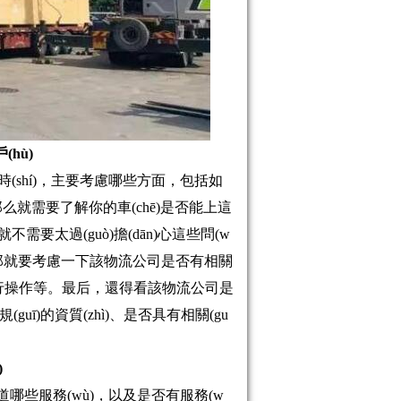
(hù)
時(shí)，主要考慮哪些方面，包括如
à)，那么就需要了解你的車(chē)是否能上這
么就不需要太過(guò)擔(dān)心這些問(w
uà)，那就要考慮一下該物流公司是否有相關
jìn)行操作等。最后，還得看該物流公司是
uī)的資質(zhì)、是否具有相關(gu
)
哪些服務(wù)，以及是否有服務(w