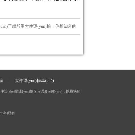
guān)于船舶重大件運(yùn)輸，你想知道的
)輸
|
大件運(yùn)輸車(chē)
|
(shè)備運(yùn)輸?shù)葮I(yè)務(wù)，以最快的
uán)所有