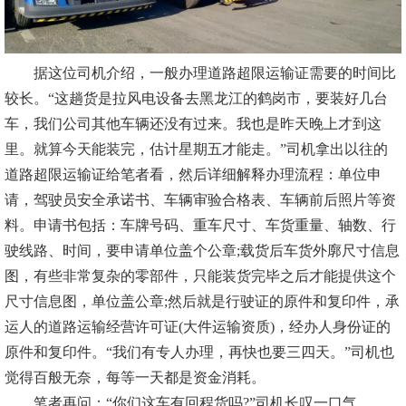
据这位司机介绍，一般办理道路超限运输证需要的时间比
较长。“这趟货是拉风电设备去黑龙江的鹤岗市，要装好几台
车，我们公司其他车辆还没有过来。我也是昨天晚上才到这
里。就算今天能装完，估计星期五才能走。”司机拿出以往的
道路超限运输证给笔者看，然后详细解释办理流程：单位申
请，驾驶员安全承诺书、车辆审验合格表、车辆前后照片等资
料。申请书包括：车牌号码、重车尺寸、车货重量、轴数、行
驶线路、时间，要申请单位盖个公章;载货后车货外廓尺寸信息
图，有些非常复杂的零部件，只能装货完毕之后才能提供这个
尺寸信息图，单位盖公章;然后就是行驶证的原件和复印件，承
运人的道路运输经营许可证(大件运输资质)，经办人身份证的
原件和复印件。“我们有专人办理，再快也要三四天。”司机也
觉得百般无奈，每等一天都是资金消耗。
笔者再问：“你们这车有回程货吗?”司机长叹一口气