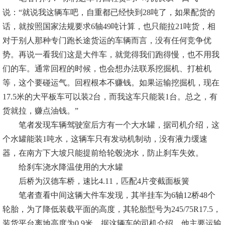
说：“就说我这辆车吧，自重都已经快到28吨了，如果配货的
话，就按照国家法规要求6轴49吨计算，也只能拉21吨货，相
对于别人那种专门跑长途货运的车辆而言，没有任何竞争优
势。再说一看我们这是大件车，就觉得我们跑得慢，也不用我
们的车。通常回程的时候，也会想办法联系挖掘机、打桩机
等，这个要碰运气。回程根本不赚钱。如果运输挖掘机，现在
17.5米的大平板车可以装2台，而我这车只能装1台。总之，有
货就拉，赚点油钱。”
笔者发现车辆驾驶室后方有一个大水罐，据司机介绍，这
个水罐能装1吨水，这辆车只有发动机制动，没有液力缓速
器，在南方下大坡只能提前给轮毂浇水，防止刹车失效。
给刹车浇水降温使用的大水罐
后桥为汉德车桥，速比4.11，匹配4片变截面板簧
笔者查看中间这辆大件车发现，其半挂车为6轴12桥48个
轮胎，为了降低装载平面的高度，其轮胎型号为245/75R17.5，
装货平台离地高度为0.9米。据这辆车的司机介绍，他主要运输