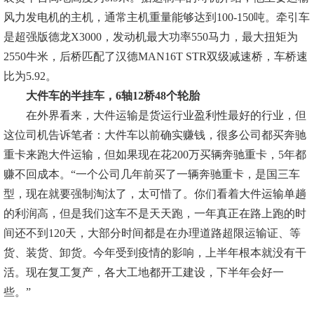
风力发电机的主机，通常主机重量能够达到100-150吨。牵引车
是超强版德龙X3000，发动机最大功率550马力，最大扭矩为
2550牛米，后桥匹配了汉德MAN16T STR双级减速桥，车桥速
比为5.92。
大件车的半挂车，6轴12桥48个轮胎
在外界看来，大件运输是货运行业盈利性最好的行业，但
这位司机告诉笔者：大件车以前确实赚钱，很多公司都买奔驰
重卡来跑大件运输，但如果现在花200万买辆奔驰重卡，5年都
赚不回成本。“一个公司几年前买了一辆奔驰重卡，是国三车
型，现在就要强制淘汰了，太可惜了。你们看着大件运输单趟
的利润高，但是我们这车不是天天跑，一年真正在路上跑的时
间还不到120天，大部分时间都是在办理道路超限运输证、等
货、装货、卸货。今年受到疫情的影响，上半年根本就没有干
活。现在复工复产，各大工地都开工建设，下半年会好一
些。”