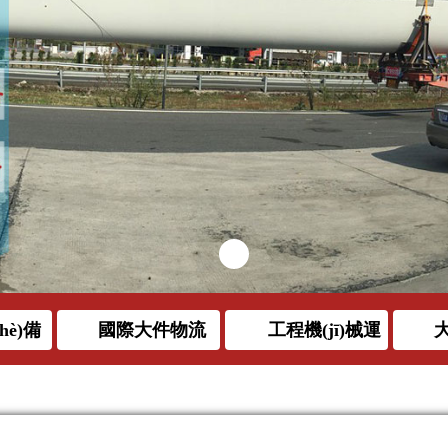
hè)備
國際大件物流
工程機(jī)械運
大
裝
(yùn)輸