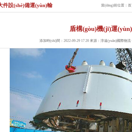
大件設(shè)備運(yùn)輸
當(dāng)前位置：
首
盾構(gòu)機(jī)運(yùn
添加時(shí)間：2022-09-29 17:20 來源：淳遠(yuǎn)國際物