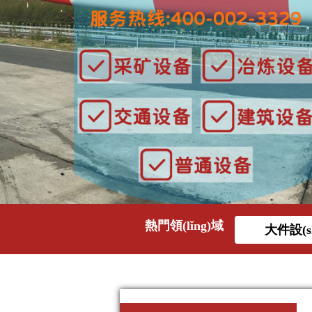
熱門領(lǐng)域
大件設(s
吊