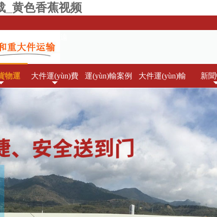
载_黄色香蕉视频
)輸服務(wù)，就選淳遠
貨物運
大件運(yùn)費
運(yùn)輸案例
大件運(yùn)輸
新聞
ùn)輸
(fèi)
車