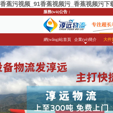
香蕉污视频_91香蕉视频污_香蕉视频污下
服務(wù)公告：
體驗(yàn)大件設(shè)備一站式運(yùn
(yuǎn)！
網(wǎng)站首頁
企業(yè)簡介
大件
(y