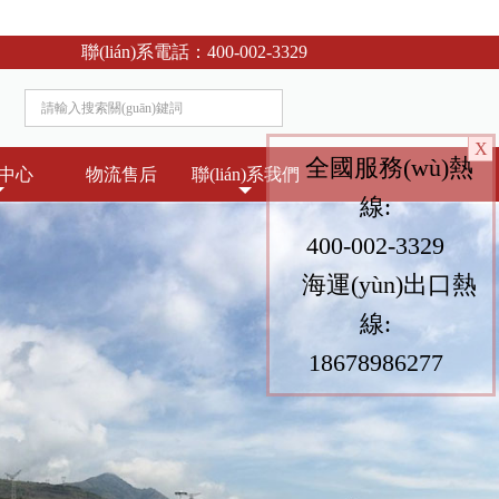
聯(lián)系電話：
400-002-3329
X
全國服務(wù)熱
中心
物流售后
聯(lián)系我們
線:
400-002-3329
海運(yùn)出口熱
線:
18678986277