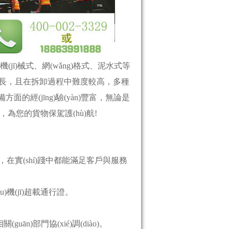
機(jī)械式、網(wǎng)格式、泥水式等
來說寬度較長，且在拆卸過程中難度較高，多種
方面的經(jīng)驗(yàn)豐富，無論是
為您的貨物保駕護(hù)航!
輸專用車，在實(shí)踐中都能滿足客戶與服務
ī)超載通行證。
uān)部門協(xié)調(diào)。