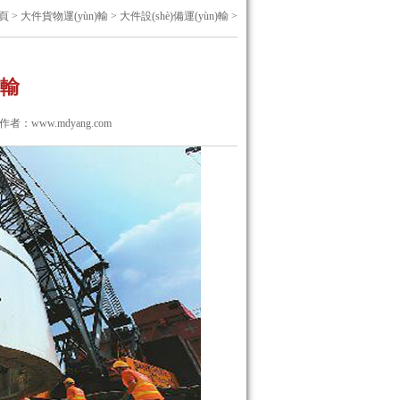
頁
>
大件貨物運(yùn)輸
>
大件設(shè)備運(yùn)輸
>
)輸
流 作者：
www.mdyang.com