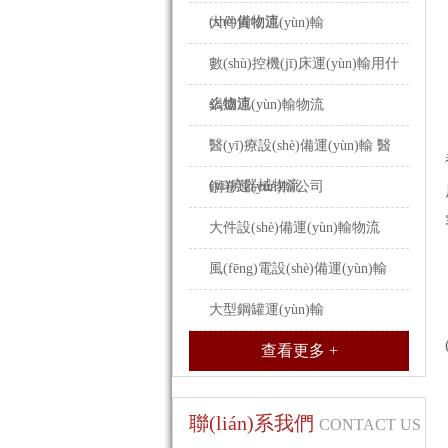
(shè)備物流
大件貨物運(yùn)輸
數(shù)控機(jī)床運(yùn)輸用什
么物流
鍋爐運(yùn)輸物流
醫(yī)療設(shè)備運(yùn)輸 醫
(yī)療器械物流
鋼卷運(yùn)輸公司
大件設(shè)備運(yùn)輸物流
風(fēng)電設(shè)備運(yùn)輸
大型鋼罐運(yùn)輸
查看更多 +
聯(lián)系我們
CONTACT US