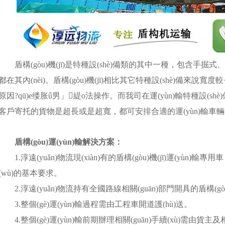
盾構(gòu)機(jī)是特種設(shè)備類的其中一種，包含手掘式、
都在其內(nèi)。盾構(gòu)機(jī)相比其它特種設(shè)備
原因?qū)е缕胀ǖ男」緹o法操作。而我司在運(yùn)輸特種設(shè)備
客戶寄托的貨物是超長或是超寬，都可安排合適的運(yùn)輸車輛，
盾構(gòu)運(yùn)輸解決方案：
1.淳遠(yuǎn)物流現(xiàn)有的盾構(gòu)機(jī)運(yùn)
(wù)的基本要求。
2.淳遠(yuǎn)物流持有全國路線相關(guān)部門開具的盾構(gòu)機(j
3.整個(gè)運(yùn)輸過程需由工程車開道護(hù)送。
4.整個(gè)運(yùn)輸前期辦理相關(guān)手續(xù)需由貨主及相關(g