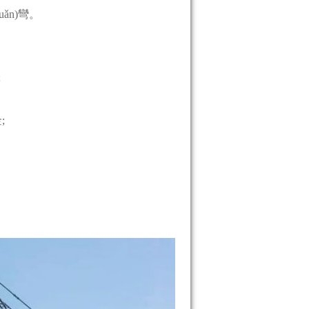
uǎn)彎。
;
;