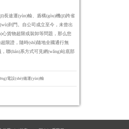
運(yùn)輸、盾構(gòu)機(jī)跨省
服務(wù)到門。自公司成立至今，未曾出
n)心貨物超限或裝卸等問題，那么您
n)輸超限證，隨時(shí)隨地全國通行無
，聯(lián)系方式可見網(wǎng)站底部
ēng)電設(shè)備運(yùn)輸