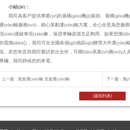
小結(jié)：
我司為客戶提供專業(yè)的盾構(gòu)機(jī)裝卸、盾構(gòu)機(jī)長途
運(yùn)輸服務(wù)，精心策劃運(yùn)輸方案，全心全意為您
現(xiàn)過缺車現(xiàn)象，保證車輛資源充足夠用。如果您擔(dā
勿需擔(dān)心，我司可在全國各個(gè)地區(qū)辦理大件運(yù
阻。若您有意與我司嘗試初次合作，可聯(lián)系業(yè)務(wù)人員
專欄，我司靜候您的來電。
上一篇：
貨架運(yùn)輸 支架運(yùn)輸
下一篇：
風(f
[返回列表]