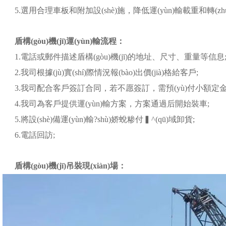
5.選用合理車板和附加設(shè)施，降低運(yùn)輸載重和轉(zh
盾構(gòu)機(jī)運(yùn)輸流程：
1.電話或郵件描述盾構(gòu)機(jī)的地址、尺寸、重量等信息
2.我司根據(jù)實(shí)際情況報(bào)出價(jià)格給客戶;
3.我司配合客戶簽訂合同，若不愿簽訂，需預(yù)付小額定金
4.我司為客戶提供運(yùn)輸方案，方案通過后開始裝車;
5.將設(shè)備運(yùn)輸?shù)娇蛻糁付▍^(qū)域卸貨;
6.電話回訪;
盾構(gòu)機(jī)吊裝現(xiàn)場：