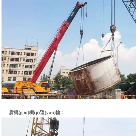
盾構(gòu)機(jī)運(yùn)輸：