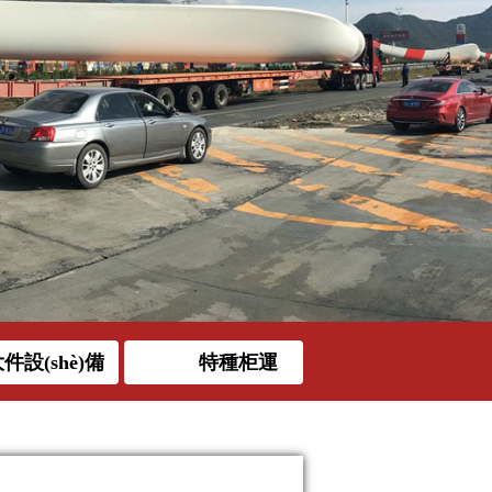
件設(shè)備
特種柜運
運(yùn)輸
(yùn)輸