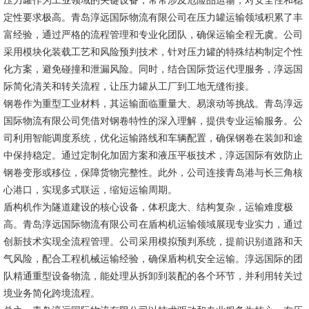
压力罐作为工业领域的关键设备，常常涉及危险品运输，对安全性和稳
定性要求极高。青岛淳远国际物流有限公司在压力罐运输领域积累了丰
富经验，通过严格的流程管理和专业化团队，确保运输全程无虞。公司
采用模块化装载工艺和风险预判技术，针对压力罐的特殊结构制定个性
化方案，避免碰撞和泄漏风险。同时，结合国际货运代理服务，淳远国
际简化清关和转关流程，让压力罐从工厂到工地无缝衔接。
钢卷作为重型工业材料，其运输面临重量大、易滚动等挑战。青岛淳远
国际物流有限公司凭借对钢卷特性的深入理解，提供专业运输服务。公
司利用智能调度系统，优化运输路线和车辆配置，确保钢卷在装卸和途
中保持稳定。通过定制化加固方案和液压平板技术，淳远国际有效防止
钢卷变形或移位，保障货物完整性。此外，公司连接青岛港与长三角核
心港口，实现多式联运，缩短运输周期。
盾构机作为隧道建设的核心设备，体积庞大、结构复杂，运输难度极
高。青岛淳远国际物流有限公司在盾构机运输领域展现专业实力，通过
创新技术实现全流程管理。公司采用模拟预判系统，提前识别道路和天
气风险，配合工程机械运输经验，确保盾构机安全运输。淳远国际的团
队精通重型设备物流，能处理从拆卸到装配的各个环节，并利用转关过
境业务简化跨境流程。