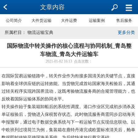
文章内容
公司简介
大件货运输
大件运费
运输案例
售后服务
所属栏目： 物流运输宝典
更多分类
国际物流中转关操作的核心流程与协同机制_青岛整
车物流_青岛大件运输车
2021-01-02 16:13 点击次数：
在国际贸易运输链路中，转关作业作为衔接多国清关的关键节点，直接
影响着全球供应链的运转效能。当货物完成首站国家海关检验后，其通
过转关程序实现跨国界流动，这既考验物流服务商的合规管理能力，也
反映着国际运输体系的协同水平。
转关操作始于集装箱卸船后的系统性调度。港口作业区完成初步消杀及
单证核验后，货物进入保税暂存状态。此时物流服务商需同步启动海关
申报预审，通过电子数据交换系统与下一程运输节点实现信息联动。以
中欧班列过境荷兰为例，集装箱在鹿特丹港完成欧盟标准清关后，舱单
数据即时传输至德国海关系统，为后续快速放行奠定基础。