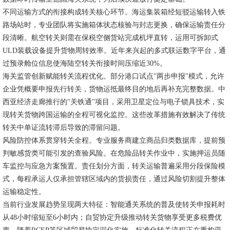
不同运输方式的衔接构成转关核心环节。海运集装箱经短驳运输转入铁
路场站时，专业团队将实施箱体状态核验与封志更换，确保运输责任分
段清晰。航空转关则需在保税空侧货站完成机坪直转，运用可拆卸式
ULD装载设备提升货物周转效率。近年来兴起的多式联运数字平台，通
过预录舱位信息使海陆空转关衔接时间压缩近30%。
海关监管创新赋能转关流程优化。部分港口试点"两步申报"模式，允许
企业凭概要申报先行转关，货物运抵最终目的地后再补充完整数据。中
西亚经济走廊推行的"关铁通"项目，采用卫星定位与电子锁具技术，实
现转关货物跨国运输的全程可视化监控。这些改革措施有效解决了传统
转关中单证流转滞后导致的滞留问题。
风险防控体系贯穿转关全程。专业服务商建立商品归类数据库，提前预
判敏感货类可能引发的查验风险。在危险品转关作业中，实施押运员随
车监控与应急方案预置。责任划分方面，转关运输普遍采用分段保险模
式，每程承运人仅承担管辖区域内的货损责任，通过风险切割提升整体
运输稳定性。
当前行业发展趋势呈现两大特征：智能通关系统的普及使转关申报耗时
从48小时缩短至6小时内；自贸协定升级推动转关货物享受更多税费优